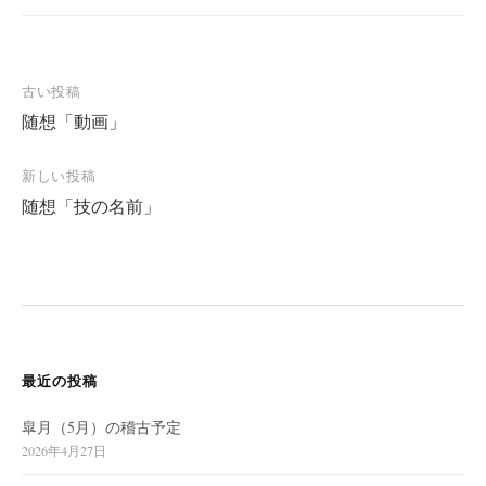
投
古い投稿
随想「動画」
稿
ナ
新しい投稿
ビ
随想「技の名前」
ゲ
ー
シ
ョ
ン
最近の投稿
皐月（5月）の稽古予定
2026年4月27日