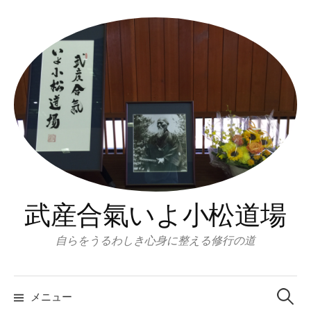
コ
ン
テ
ン
ツ
へ
ス
キ
ッ
プ
武産合氣いよ小松道場
自らをうるわしき心身に整える修行の道
検
索:
メニュー