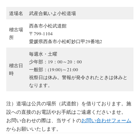
道場名
武産合氣いよ小松道場
西条市小松武道館
稽古場
〒799-1104
所
愛媛県西条市小松町妙口甲29番地2
毎週水・土曜
少年部：19：00～20：00
稽古日
一般部：(19:00)～21:00
時
祝祭日は休み。警報が発令されたときは休みと
なります。
注）道場は公共の場所（武道館）を借りております。施
設への直接のお電話やお手紙はご遠慮くださいませ。
お問い合わせの際は、当サイトの
お問い合わせフォーム
からお願いいたします。