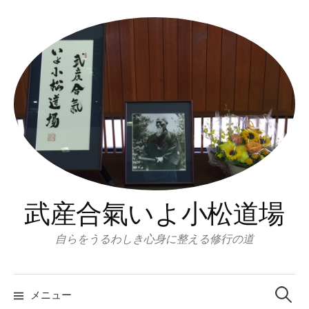
コ
ン
テ
ン
ツ
へ
ス
キ
ッ
プ
武産合氣いよ小松道場
自らをうるわしき心身に整える修行の道
検
索:
メニュー