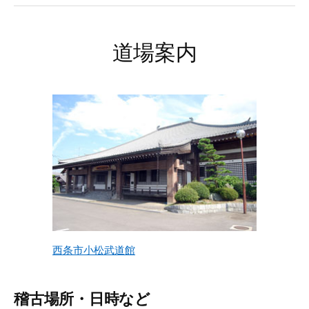
道場案内
西条市小松武道館
稽古場所・日時など