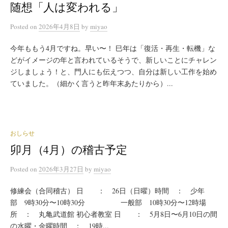
随想「人は変われる」
Posted
on
2026年4月8日
by
miyao
今年ももう4月ですね。早い〜！ 巳年は「復活・再生・転機」な
どがイメージの年と言われているそうで、新しいことにチャレン
ジしましょう！と、門人にも伝えつつ、自分は新しい工作を始め
ていました。（細かく言うと昨年末あたりから）...
おしらせ
卯月（4月）の稽古予定
Posted
on
2026年3月27日
by
miyao
修練会（合同稽古） 日 ： 26日（日曜）時間 ： 少年
部 9時30分〜10時30分 一般部 10時30分〜12時場
所 ： 丸亀武道館 初心者教室 日 ： 5月8日〜6月10日の間
の水曜・金曜時間 ： 19時...