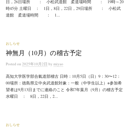
日，26日場所 ： 小松武道館 柔道場時間 ： 19時～20
時45分 土曜日 ： 1日，8日，22日，29日場所 ： 小松武
道館 柔道場時間 ： 1...
おしらせ
神無月（10月）の稽古予定
Posted
on
2025年10月2日
by
miyao
高知大学医学部合氣道部稽古 日時：10月5日（日）9：30〜12：
00場所：徳島県立中央武道館対象：一般（中学生以上）※参加希
望者は9月13日までに連絡のこと 令和7年葉月（9月）の稽古予定
水曜日 ： 8日，22日，2...
おしらせ