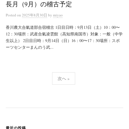
長月（9月）の稽古予定
Posted
on
2025年8月30日
by
miyao
香川農大合氣道部合宿稽古 1日目日時：9月13日（土）10：00〜
12：30場所：武産合氣凌雲館（高知県南国市）対象：一般（中学
生以上） 2日目日時：9月14日（日）16：00〜17：30場所：スポ
ーツセンターまんのう武...
投
次へ »
稿
の
ペ
ー
ジ
送
最近の投稿