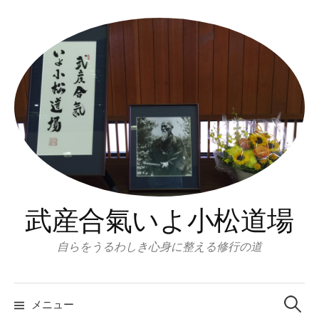
コ
ン
テ
ン
ツ
へ
ス
キ
ッ
プ
武産合氣いよ小松道場
自らをうるわしき心身に整える修行の道
検
索:
メニュー