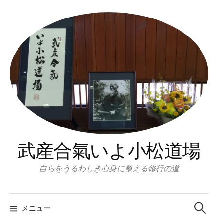
コ
ン
テ
ン
ツ
へ
ス
キ
ッ
プ
武産合氣いよ小松道場
自らをうるわしき心身に整える修行の道
検
索:
メニュー