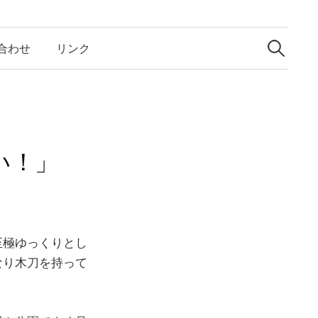
検
索:
合わせ
リンク
い！」
至極ゆっくりとし
なり木刀を持って