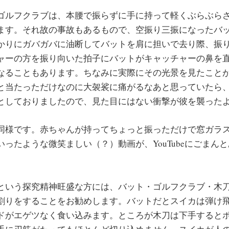
ゴルフクラブは、本腰で振らずに手に持って軽くぶらぶら
ます。それ故の事故もあるもので、空振り三振になったバ
かりにガバガバに油断してバットを肩に担いで去り際、振
ャーの方を振り向いた拍子にバットがキャッチャーの鼻を
なることもあります。ちなみに実際にその光景を見たこと
と当たっただけなのに大袈裟に痛がるなあと思っていたら
としておりましたので、見た目にはない衝撃が彼を襲った
同様です。赤ちゃんが持ってちょっと振っただけで窓ガラ
ったような微笑ましい（？）動画が、YouTubeにごまん
という探究精神旺盛な方には、バット・ゴルフクラブ・木
割りをすることをお勧めします。バットだとスイカは弾け
ドがエゲツなく食い込みます。ところが木刀は下手すると