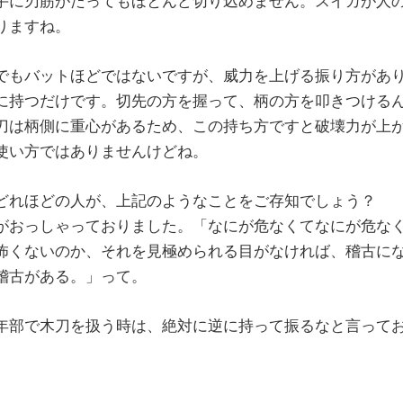
手に刃筋がたってもほとんど切り込めません。スイカが人
りますね。
でもバットほどではないですが、威力を上げる振り方があ
に持つだけです。切先の方を握って、柄の方を叩きつける
刀は柄側に重心があるため、この持ち方ですと破壊力が上
使い方ではありませんけどね。
どれほどの人が、上記のようなことをご存知でしょう？
がおっしゃっておりました。「なにが危なくてなにが危な
怖くないのか、それを見極められる目がなければ、稽古に
稽古がある。」って。
年部で木刀を扱う時は、絶対に逆に持って振るなと言って