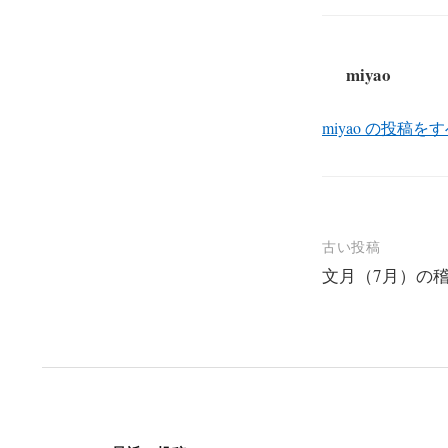
miyao
miyao の投稿を
投
古い投稿
文月（7月）の
稿
ナ
ビ
ゲ
ー