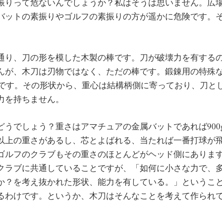
振りって危ないんでしょうか？私はそうは思いません。広
バットの素振りやゴルフの素振りの方が遥かに危険です。
通り、刀の形を模した木製の棒です。刀が破壊力を有する
んが、木刀は刃物ではなく、ただの棒です。鍛錬用の特殊
程度です。その形状から、重心は結構柄側に寄っており、刀と
力を持ちません。
どうでしょう？重さはアマチュアの金属バットであれば900
以上の重さがあるし、芯とよばれる、当たれば一番打球が
ゴルフのクラブもその重さのほとんどがヘッド側にありま
クラブに共通していることですが、「如何に小さな力で、
か？を考え抜かれた形状、能力を有している。」というこ
るわけです。というか、木刀はそんなことを考えて作られ