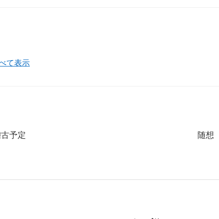
すべて表示
稽古予定
随想