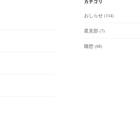
カテゴリ
おしらせ
(114)
星見部
(7)
随想
(68)