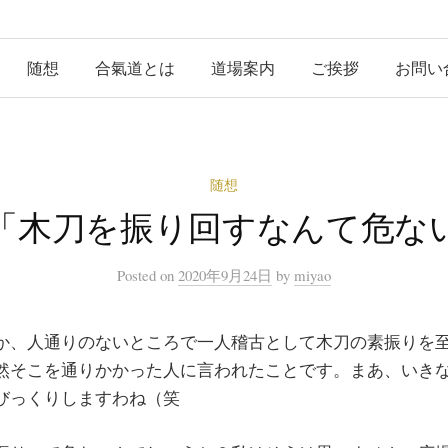
随想
合氣道とは
道場案内
ご挨拶
お問い
随想
「木刀を振り回すなんて危な
Posted
on
2020年9月24日
by
miyao
か、人通りのないところで一人稽古として木刀の素振りを
然そこを通りかかった人に言われたことです。まあ、いき
びっくりしますわね（笑