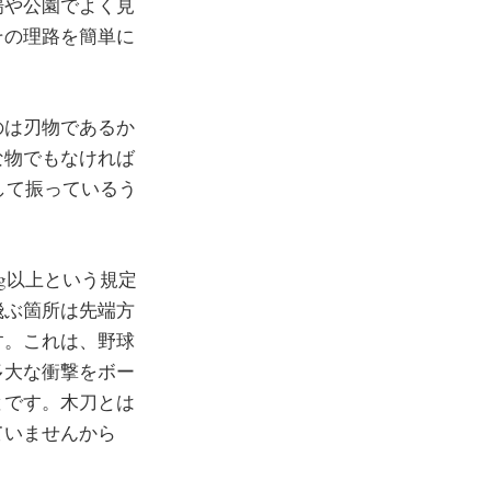
場や公園でよく見
その理路を簡単に
のは刃物であるか
な物でもなければ
して振っているう
g以上という規定
飛ぶ箇所は先端方
す。これは、野球
多大な衝撃をボー
とです。木刀とは
ていませんから