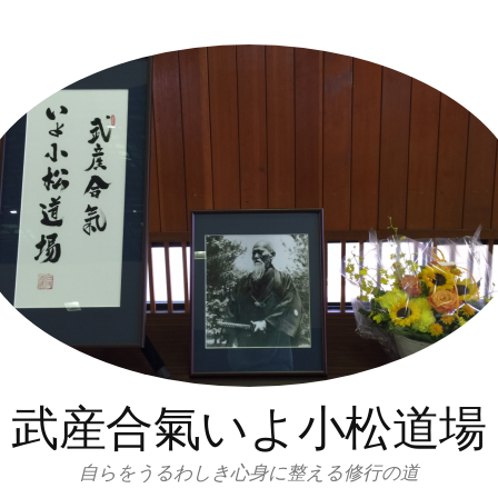
武産合氣いよ小松道場
自らをうるわしき心身に整える修行の道