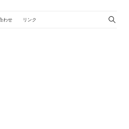
検
索:
合わせ
リンク