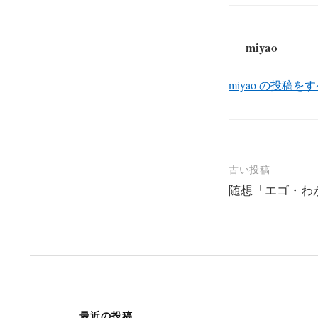
miyao
miyao の投稿を
投
古い投稿
随想「エゴ・わ
稿
ナ
ビ
ゲ
ー
シ
最近の投稿