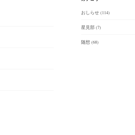
おしらせ
(114)
星見部
(7)
随想
(68)