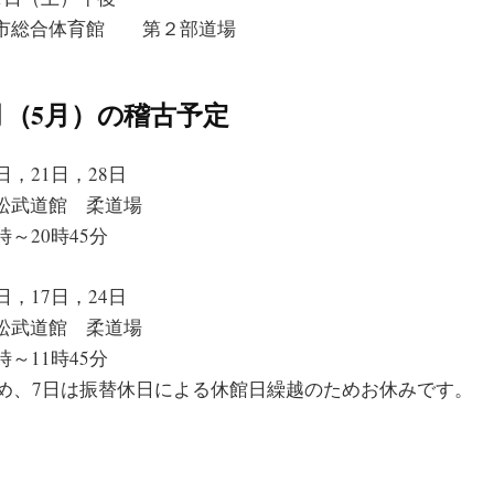
市総合体育館 第２部道場
月（5月）の稽古予定
日，21日，28日
松武道館 柔道場
～20時45分
日，17日，24日
松武道館 柔道場
～11時45分
ため、7日は振替休日による休館日繰越のためお休みです。