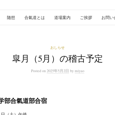
随想
合氣道とは
道場案内
ご挨拶
お問い
おしらせ
皐月（5月）の稽古予定
Posted
on
2025年5月2日
by
miyao
学部合氣道部合宿
1日（土）午後