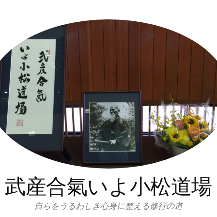
武産合氣いよ小松道場
自らをうるわしき心身に整える修行の道