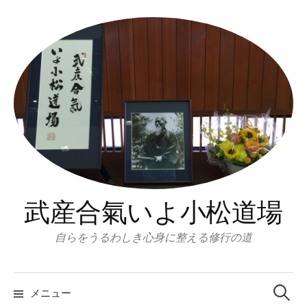
コ
ン
テ
ン
ツ
へ
ス
キ
ッ
プ
武産合氣いよ小松道場
自らをうるわしき心身に整える修行の道
検
索:
メニュー