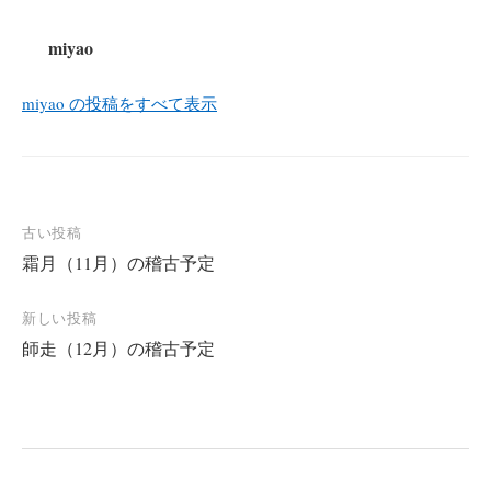
miyao
miyao の投稿をすべて表示
投
古い投稿
霜月（11月）の稽古予定
稿
ナ
新しい投稿
ビ
師走（12月）の稽古予定
ゲ
ー
シ
ョ