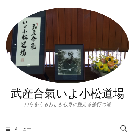
コ
ン
テ
ン
ツ
へ
ス
キ
ッ
プ
武産合氣いよ小松道場
自らをうるわしき心身に整える修行の道
検
索:
メニュー