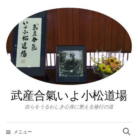
コ
ン
テ
ン
ツ
へ
ス
キ
ッ
プ
武産合氣いよ小松道場
自らをうるわしき心身に整える修行の道
検
索:
メニュー