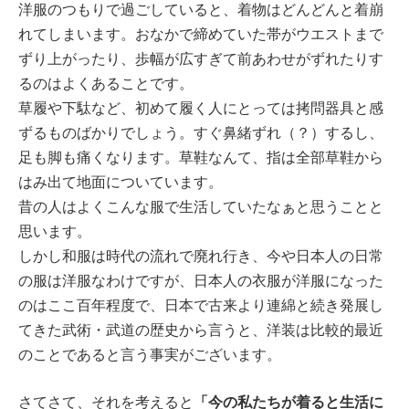
洋服のつもりで過ごしていると、着物はどんどんと着崩
れてしまいます。おなかで締めていた帯がウエストまで
ずり上がったり、歩幅が広すぎて前あわせがずれたりす
るのはよくあることです。
草履や下駄など、初めて履く人にとっては拷問器具と感
ずるものばかりでしょう。すぐ鼻緒ずれ（？）するし、
足も脚も痛くなります。草鞋なんて、指は全部草鞋から
はみ出て地面についています。
昔の人はよくこんな服で生活していたなぁと思うことと
思います。
しかし和服は時代の流れで廃れ行き、今や日本人の日常
の服は洋服なわけですが、日本人の衣服が洋服になった
のはここ百年程度で、日本で古来より連綿と続き発展し
てきた武術・武道の歴史から言うと、洋装は比較的最近
のことであると言う事実がございます。
「今の私たちが着ると生活に
さてさて、それを考えると