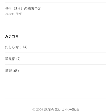
弥生（3月）の稽古予定
2026年3月2日
カテゴリ
おしらせ
(114)
星見部
(7)
随想
(68)
© 2026
武産合氣いよ小松道場