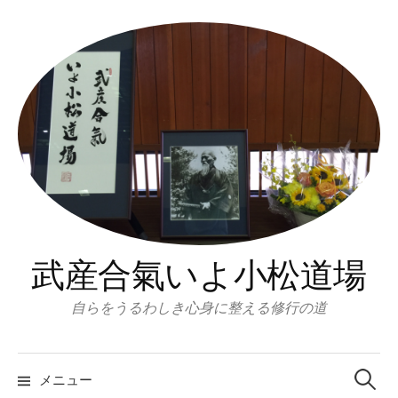
コ
ン
テ
ン
ツ
へ
ス
キ
ッ
プ
武産合氣いよ小松道場
自らをうるわしき心身に整える修行の道
検
索:
メニュー