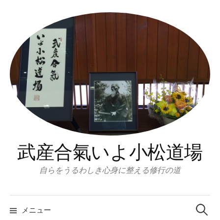
コ
ン
テ
ン
ツ
へ
ス
キ
ッ
プ
武産合氣いよ小松道場
自らをうるわしき心身に整える修行の道
検
索:
メニュー