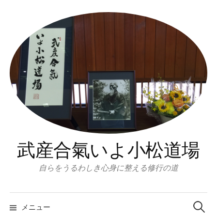
コ
ン
テ
ン
ツ
へ
ス
キ
ッ
プ
武産合氣いよ小松道場
自らをうるわしき心身に整える修行の道
検
索:
メニュー