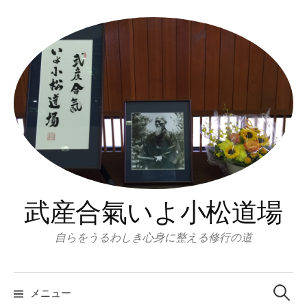
コ
ン
テ
ン
ツ
へ
ス
キ
ッ
プ
武産合氣いよ小松道場
自らをうるわしき心身に整える修行の道
検
索:
メニュー