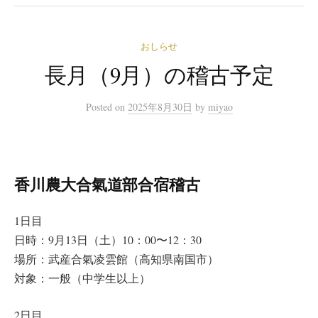
おしらせ
長月（9月）の稽古予定
Posted
on
2025年8月30日
by
miyao
香川農大合氣道部合宿稽古
1日目
日時：9月13日（土）10：00〜12：30
場所：武産合氣凌雲館（高知県南国市）
対象：一般（中学生以上）
2日目